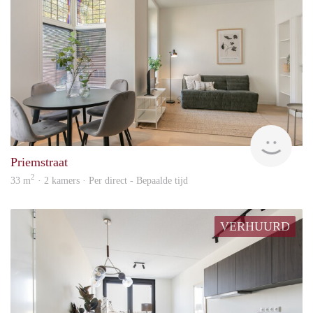
Next
Priemstraat
2
33 m
· 2 kamers · Per direct - Bepaalde tijd
VERHUURD