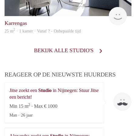
Next
Karrengas
2
25 m
· 1 kamer · Vanaf ? - Onbepaalde tijd
BEKIJK ALLE STUDIO'S
REAGEER OP DE NIEUWSTE HUURDERS
Jitse zoekt een
Studio
in Nijmegen: Stuur Jitse
Jit
een bericht!
2
Min 15 m
· Max € 1000
Man ·
26 jaar
Alexandra zoekt een
Studio
in Nijmegen: