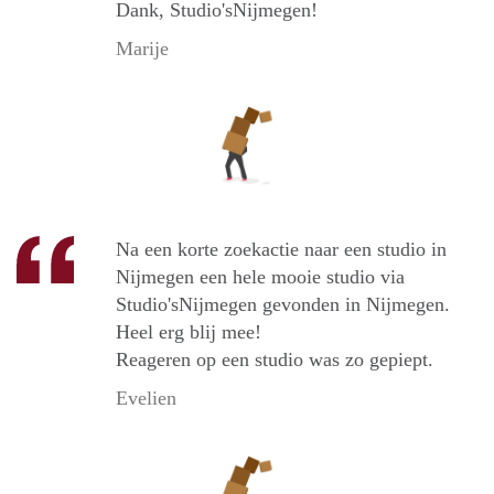
Dank, Studio'sNijmegen!
Marije
Na een korte zoekactie naar een studio in
Nijmegen een hele mooie studio via
Studio'sNijmegen gevonden in Nijmegen.
Heel erg blij mee!
Reageren op een studio was zo gepiept.
Evelien