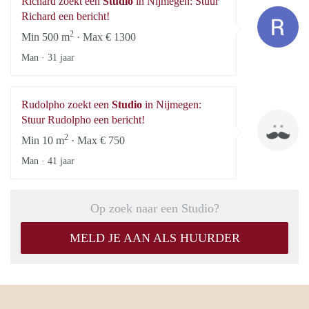
Richard zoekt een
Studio
in Nijmegen: Stuur
Ri
Richard een bericht!
2
Min 500 m
· Max € 1300
Man ·
31 jaar
Rudolpho zoekt een
Studio
in Nijmegen:
Ru
Stuur Rudolpho een bericht!
2
Min 10 m
· Max € 750
Man ·
41 jaar
Op zoek naar een Studio?
MELD JE AAN ALS HUURDER