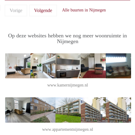
Vorige
Volgende
Alle buurten in Nijmegen
Op deze websites hebben we nog meer woonruimte in
Nijmegen
www.kamernijmegen.nl
www.appartementnijmegen.nl