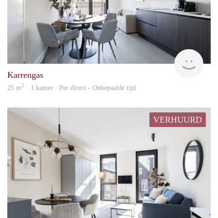
Next
Karrengas
2
25 m
· 1 kamer · Per direct - Onbepaalde tijd
VERHUURD