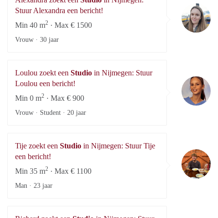
Al
Stuur Alexandra een bericht!
2
Min 40 m
· Max € 1500
Vrouw ·
30 jaar
Loulou zoekt een
Studio
in Nijmegen: Stuur
Lo
Loulou een bericht!
2
Min 0 m
· Max € 900
Vrouw · Student ·
20 jaar
Tije zoekt een
Studio
in Nijmegen: Stuur Tije
Ti
een bericht!
2
Min 35 m
· Max € 1100
Man ·
23 jaar