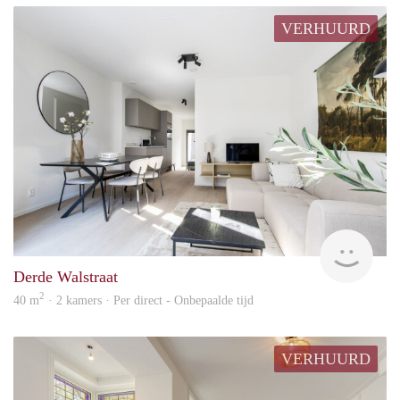
VERHUURD
Next
Derde Walstraat
2
40 m
· 2 kamers · Per direct - Onbepaalde tijd
VERHUURD