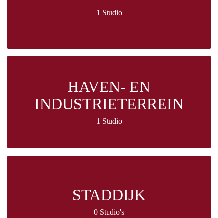
1 Studio
HAVEN- EN
INDUSTRIETERREIN
1 Studio
STADDIJK
0 Studio's