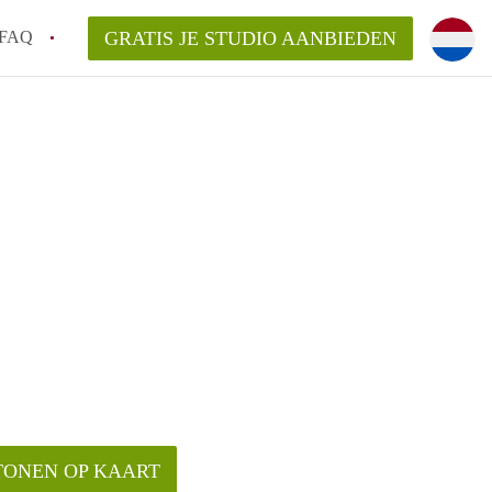
FAQ
GRATIS JE STUDIO AANBIEDEN
gen!
an StudiosNijmegen?
elaarsvergoeding/bemiddelingsvergoeding?
rdelijk voor de aangeboden Studio's in
TONEN OP KAART