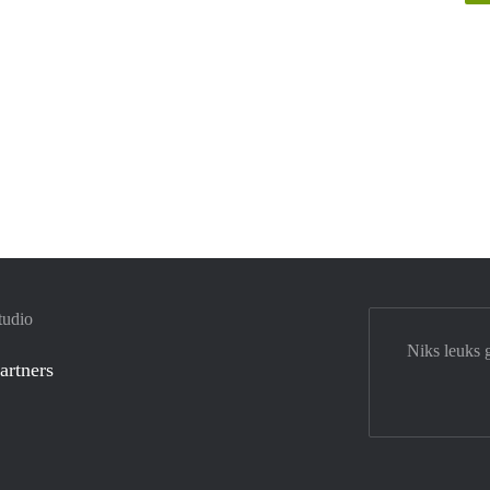
tudio
Niks leuks 
artners