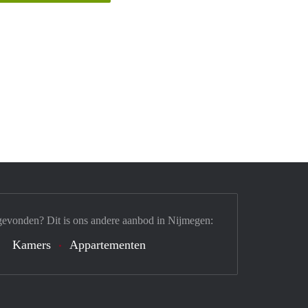
gevonden? Dit is ons andere aanbod in Nijmegen:
Kamers
Appartementen