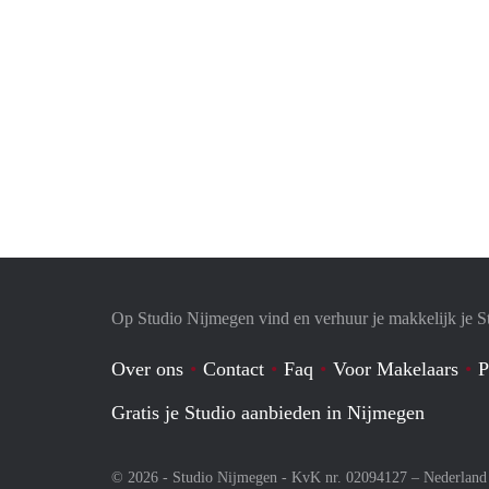
Op Studio Nijmegen vind en verhuur je makkelijk je S
Over ons
Contact
Faq
Voor Makelaars
P
Gratis je Studio aanbieden in Nijmegen
© 2026 - Studio Nijmegen - KvK nr. 02094127 –
Nederland