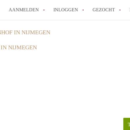
AANMELDEN
INLOGGEN
GEZOCHT
How to translate Studio'sNijme
HOF IN NIJMEGEN
Wat is StudiosNijmegen?
IN NIJMEGEN
Wat is de privacyverklaring v
Berekent StudiosNijmegen mak
Is Studio's Nijmegen verantwoo
Nijmegen?
Alle veelgestelde vragen