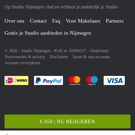
Op Studio Nijmegen vind en verhuur je makkelijk je Studio
Over ons
Contact
Faq
Voor Makelaars
Partners
Gratis je Studio aanbieden in Nijmegen
© 2026 - Studio Nijmegen - KvK nr. 02094127 –
Nederland
Voorwaarden & privacy
Disclaimer
Spam & nep-accounts
Account verwijderen
Je rekent gemakkelijk af met Paypal
Je rekent gemakkelijk af met M
Je rekent gemakkelij
Je re
€ 650 | NU REAGEREN