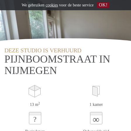
OK!
We gebruiken
cookies
voor de beste service
DEZE STUDIO IS VERHUURD
PIJNBOOMSTRAAT IN
NIJMEGEN
2
13 m
1 kamer
∞
?