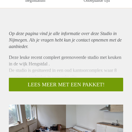
Begindatum
Onbepaalde tijd
Op deze pagina vind je alle informatie over deze Studio in
Nijmegen. Als je vragen hebt kun je contact opnemen met de
aanbieder.
Deze leuke recent compleet gerenoveerde studio met keuken
in de wijk Hengstdal .
De studio is gesitueerd in een oud kantoorcomplex waar 8
woningen eenheden in verwerkt zijn.
De huurprijs is excl. de extra lasten.
LEES MEER MET EEN PAKKET!
Omdat het pand voor het eerst in gebruik genomen gaat
worden zal de verhuurder een voorschot voor de energie
vragen van €150,- euro per maand.