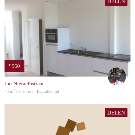
DELEN
950
€
René
Jan Nieraethstraat
2
48 m
Per direct - Bepaalde tijd
DELEN