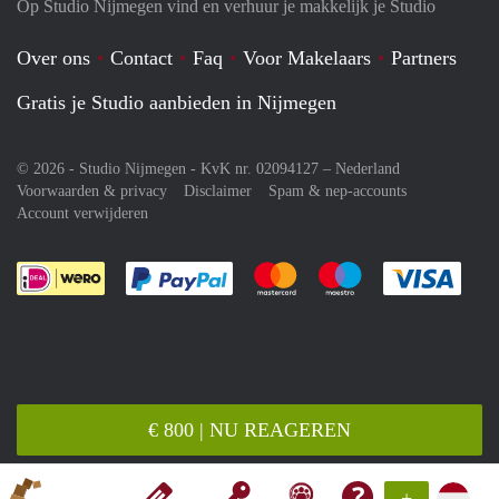
Op Studio Nijmegen vind en verhuur je makkelijk je Studio
Over ons
Contact
Faq
Voor Makelaars
Partners
Gratis je Studio aanbieden in Nijmegen
© 2026 - Studio Nijmegen - KvK nr. 02094127 –
Nederland
Voorwaarden & privacy
Disclaimer
Spam & nep-accounts
Account verwijderen
Je rekent gemakkelijk af met Paypal
Je rekent gemakkelijk af met M
Je rekent gemakkelij
Je re
€ 800 | NU REAGEREN
+