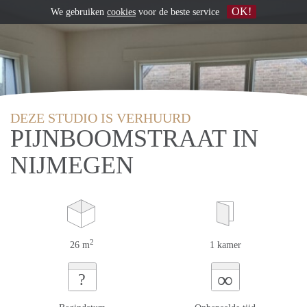
OK!
We gebruiken
cookies
voor de beste service
DEZE STUDIO IS VERHUURD
PIJNBOOMSTRAAT IN
NIJMEGEN
2
26 m
1 kamer
∞
?