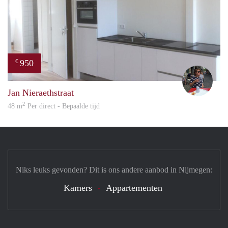
950
€
René
Jan Nieraethstraat
2
48 m
Per direct - Bepaalde tijd
Niks leuks gevonden? Dit is ons andere aanbod in Nijmegen:
Kamers
Appartementen