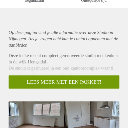
Begindatum
Onbepaalde tijd
Op deze pagina vind je alle informatie over deze Studio in
Nijmegen. Als je vragen hebt kun je contact opnemen met de
aanbieder.
Deze leuke recent compleet gerenoveerde studio met keuken
in de wijk Hengstdal .
De studio is gesitueerd in een oud kantoorcomplex waar 8
woningen eenheden in verwerkt zijn.
De huurprijs is excl. de extra lasten.
LEES MEER MET EEN PAKKET!
Omdat het pand voor het eerst in gebruik genomen gaat
worden zal de verhuurder een voorschot voor de energie
vragen van €150,- euro per maand.