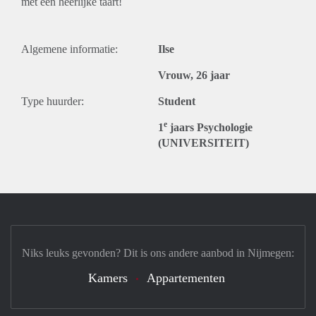
met een heerlijke taart!
Algemene informatie:
Ilse
Vrouw, 26 jaar
Type huurder:
Student
e
1
jaars Psychologie
(UNIVERSITEIT)
Niks leuks gevonden? Dit is ons andere aanbod in Nijmegen:
Kamers
Appartementen