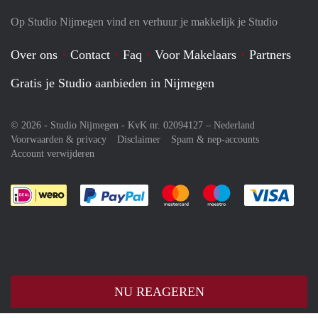
Op Studio Nijmegen vind en verhuur je makkelijk je Studio
Over ons
Contact
Faq
Voor Makelaars
Partners
Gratis je Studio aanbieden in Nijmegen
© 2026 - Studio Nijmegen - KvK nr. 02094127 –
Nederland
Voorwaarden & privacy
Disclaimer
Spam & nep-accounts
Account verwijderen
Je rekent gemakkelijk af met Paypal
Je rekent gemakkelijk af met M
Je rekent gemakkelij
Je re
NU REAGEREN