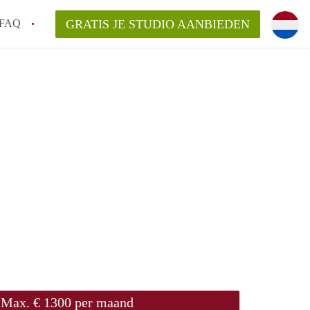
FAQ
GRATIS JE STUDIO AANBIEDEN
gen!
an StudiosNijmegen?
elaarsvergoeding/bemiddelingsvergoeding?
rdelijk voor de aangeboden Studio's in
Max. € 1300 per maand