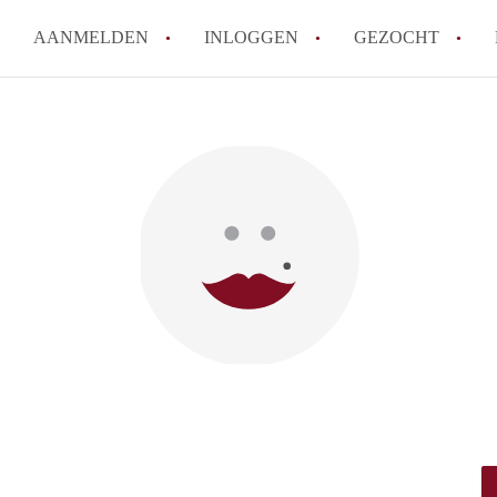
AANMELDEN
INLOGGEN
GEZOCHT
How to translate Studio'sNijme
Wat is StudiosNijmegen?
Wat is de privacyverklaring v
Berekent StudiosNijmegen mak
Is Studio's Nijmegen verantwoo
Nijmegen?
Alle veelgestelde vragen