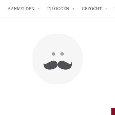
AANMELDEN
INLOGGEN
GEZOCHT
How to translate Studio'sNijme
Wat is StudiosNijmegen?
Wat is de privacyverklaring v
Berekent StudiosNijmegen mak
Is Studio's Nijmegen verantwoo
Nijmegen?
Alle veelgestelde vragen