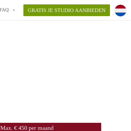
FAQ
GRATIS JE STUDIO AANBIEDEN
gen!
an StudiosNijmegen?
elaarsvergoeding/bemiddelingsvergoeding?
rdelijk voor de aangeboden Studio's in
Max. € 450 per maand