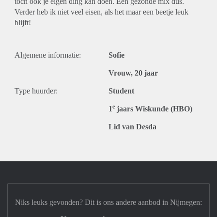
toch ook je eigen ding kan doen. Een gezonde mix dus.
Verder heb ik niet veel eisen, als het maar een beetje leuk
blijft!
Algemene informatie:
Sofie
Vrouw, 20 jaar
Type huurder:
Student
e
1
jaars Wiskunde (HBO)
Lid van Desda
Niks leuks gevonden? Dit is ons andere aanbod in Nijmegen: