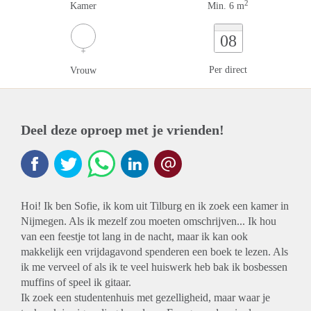
2
Kamer
Min. 6 m
08
Per direct
Vrouw
Deel deze oproep met je vrienden!
Hoi! Ik ben Sofie, ik kom uit Tilburg en ik zoek een kamer in
Nijmegen. Als ik mezelf zou moeten omschrijven... Ik hou
van een feestje tot lang in de nacht, maar ik kan ook
makkelijk een vrijdagavond spenderen een boek te lezen. Als
ik me verveel of als ik te veel huiswerk heb bak ik bosbessen
muffins of speel ik gitaar.
Ik zoek een studentenhuis met gezelligheid, maar waar je