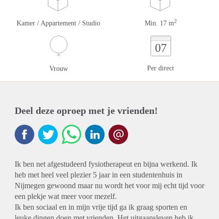
2
Kamer / Appartement / Studio
Min. 17 m
07
Per direct
Vrouw
Deel deze oproep met je vrienden!
Ik ben net afgestudeerd fysiotherapeut en bijna werkend. Ik
heb met heel veel plezier 5 jaar in een studentenhuis in
Nijmegen gewoond maar nu wordt het voor mij echt tijd voor
een plekje wat meer voor mezelf.
Ik ben sociaal en in mijn vrije tijd ga ik graag sporten en
leuke dingen doen met vrienden. Het uitgaansleven heb ik