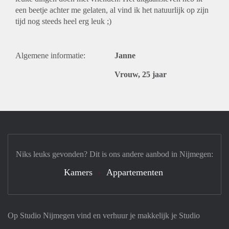
een beetje achter me gelaten, al vind ik het natuurlijk op zijn
tijd nog steeds heel erg leuk ;)
Algemene informatie:
Janne
Vrouw, 25 jaar
Niks leuks gevonden? Dit is ons andere aanbod in Nijmegen:
Kamers
Appartementen
Op Studio Nijmegen vind en verhuur je makkelijk je Studio