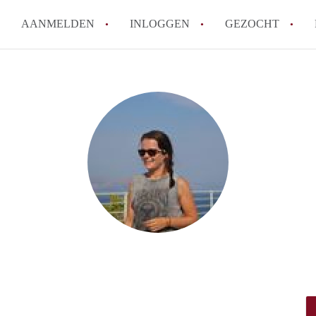
AANMELDEN
INLOGGEN
GEZOCHT
How to translate Studio'sNijme
Wat is StudiosNijmegen?
Wat is de privacyverklaring v
Berekent StudiosNijmegen mak
Is Studio's Nijmegen verantwoo
Nijmegen?
Alle veelgestelde vragen