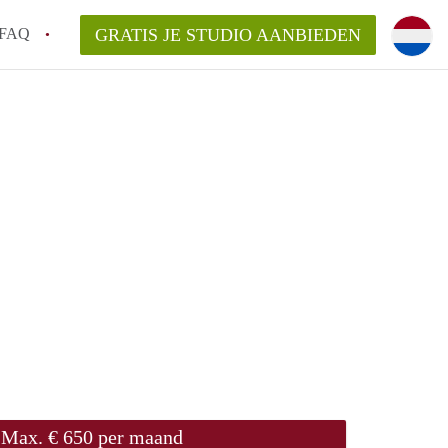
FAQ
GRATIS JE STUDIO AANBIEDEN
gen!
an StudiosNijmegen?
elaarsvergoeding/bemiddelingsvergoeding?
rdelijk voor de aangeboden Studio's in
Max. € 650 per maand